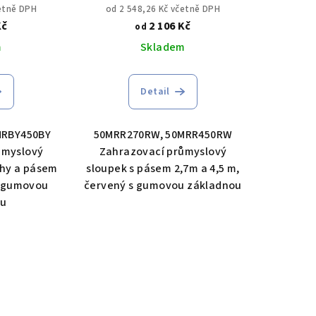
 pruhy a
sloupek s pásem 2,7m a 4,5
četně DPH
od 2 548,26 Kč včetně DPH
m, žlutý s
m, červený s gumovou
Kč
2 106 Kč
od
ladnou
základnou
m
Skladem
Detail
MRBY450BY
50MRR270RW, 50MRR450RW
ůmyslový
Zahrazovací průmyslový
uhy a pásem
sloupek s pásem 2,7m a 4,5 m,
 s gumovou
červený s gumovou základnou
ou