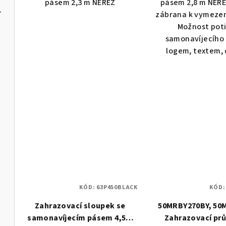
pásem 2,3 m NEREZ
pásem 2,8 m NERE
čem mýdla
zábrana k vymezen
Možnost poti
samonavíjecího
logem, textem, 
KÓD:
63P450BLACK
KÓD
Zahrazovací sloupek se
50MRBY270BY, 50
samonavíjecím pásem 4,5m
Zahrazovací pr