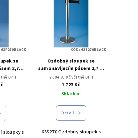
:
63P270BLACK
KÓD:
63S270BLACK
oupek se
Ozdobný sloupek se
ásem 2,7m
samonavíjecím pásem 2,7 m
NEREZ KARTÁČOVANÝ
četně DPH
2 084,83 Kč včetně DPH
Kč
1 723 Kč
Skladem
m
Detail
63S270 Ozdobný sloupek s
 sloupky s