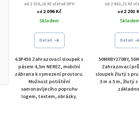
NEREZ
sloupek žlutý s
od 2 536,16 Kč včetně DPH
od 2 663,21 Kč v
pásem 2,7m a 4,5 
2 096 Kč
2 201 
od
od
gumovou zák
Skladem
Sklade
Detail
Detail
63P450 Zahrazovací sloupek s
50MRBY270BY, 50
pásem 4,5m NEREZ, mobilní
Zahrazovací pr
zábrana k vymezení prostoru.
sloupek žlutý s pr
Možnost potištění
3 m a 5 m, žlutý
samonavíjecího popruhu
základn
logem, textem, obrázky.