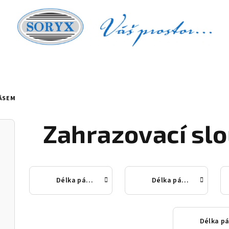
PÁSEM
Zahrazovací sl
Délka pásu 2,3-2,7m
Délka pásu 4,5m