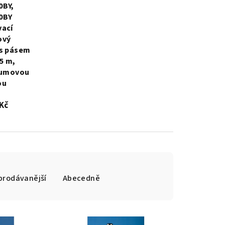
0BY,
0BY
vací
ový
 s pásem
,5 m,
gumovou
ou
 Kč
prodávanější
Abecedně