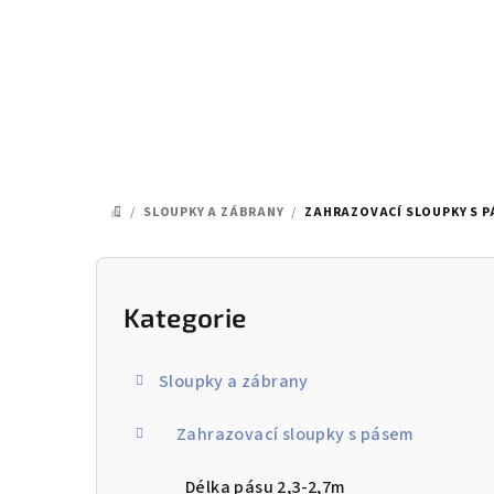
Přejít
na
obsah
/
SLOUPKY A ZÁBRANY
/
ZAHRAZOVACÍ SLOUPKY S 
DOMŮ
P
o
Kategorie
Přeskočit
kategorie
s
Sloupky a zábrany
t
Zahrazovací sloupky s pásem
r
a
Délka pásu 2,3-2,7m