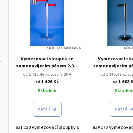
ý
n
p
í
i
p
s
r
KÓD:
63T230BLACK
KÓD
p
o
Vymezovací sloupek se
Vymezovací sl
žlutočerný
r
d
samonavíjecím pásem 2,3m
samonavíjecím p
o
NEREZ
NEREZ
u
od 1 725,46 Kč včetně DPH
od 1 945,68 Kč v
1 426 Kč
1 608 
od
od
d
k
Skladem
Sklade
u
t
m černý
k
ů
Detail
Detail
t
63T230 Vymezovací sloupky s
63P270 Vymezovací
ů