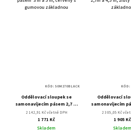
pásem 3 m a 5 m, červený s
2,7m a 4,5 m, žlut
gumovou základnou
základn
KÓD:
50M270BLACK
KÓD
Oddělovací sloupek se
Oddělovací slo
samonavíjecím pásem 2,7 m
samonavíjecím p
LAK
LAK
2 142,91 Kč včetně DPH
2 305,05 Kč vče
1 771 Kč
1 905 K
Skladem
Sklade