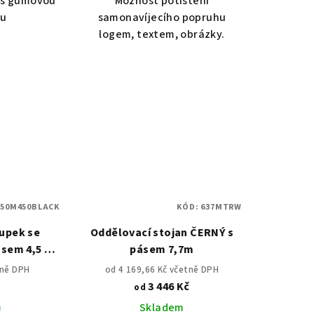
ý s gumovou
Možnost potištění
ou
samonavíjecího popruhu
logem, textem, obrázky.
:
50M450BLACK
KÓD:
637MTRW
upek se
Oddělovací stojan ČERNÝ s
ásem 4,5 m
pásem 7,7m
tně DPH
od 4 169,66 Kč včetně DPH
č
3 446 Kč
od
m
Skladem