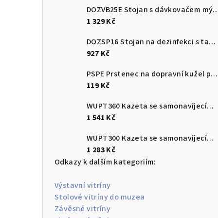
DOZVB25E Stojan s dávkova
1 329 Kč
DOZSP16 Stojan na dezinfekci s tabulkou na instrukci
927 Kč
PSPE Prstenec na dopravní kužel pro upevnění plastového řetězu
119 Kč
WUPT360 Kazeta se samonavíjecím pásem 3,6m s brzdou a protikusem
1 541 Kč
WUPT300 Kazeta se samonavíjecím pásem 3 m s brzdou a protikusem
1 283 Kč
Odkazy k dalším kategoriím:
Výstavní vitríny
Stolové vitríny do muzea
Závěsné vitríny