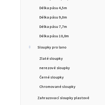
n
Délka pásu 4,5m
n
Délka pásu 9,0m
í
Délka pásu 7,7m
p
Délka pásu 10,0m
a
Sloupky pro lano
n
Zlaté sloupky
e
l
nerezové sloupky
Černé sloupky
Chromované sloupky
Zahrazovací sloupky plastové