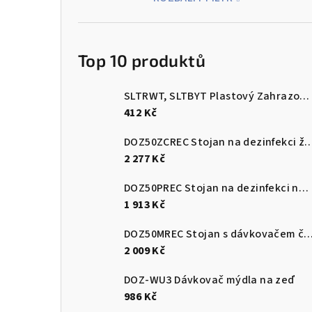
Top 10 produktů
SLTRWT, SLTBYT Plastový Zahrazovací sloupek červenobílý a černožlutý s plnitelnou základnou
412 Kč
DOZ50ZCREC Stojan na dezinfekci 
2 277 Kč
DOZ50PREC Stojan na dezinfekci nerez leštěný
1 913 Kč
DOZ50MREC Stojan s dávkovače
2 009 Kč
DOZ-WU3 Dávkovač mýdla na zeď
986 Kč