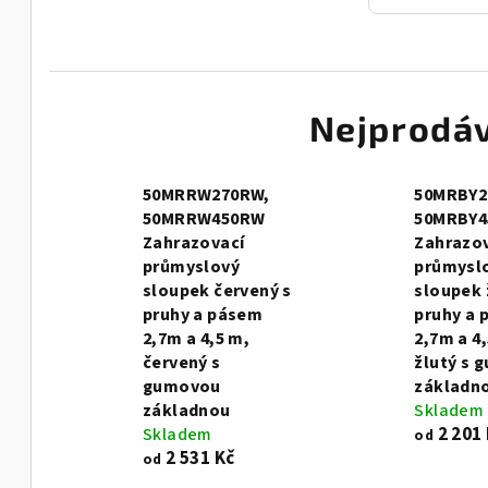
Nejprodáv
50MRRW270RW,
50MRBY2
50MRRW450RW
50MRBY4
Zahrazovací
Zahrazo
průmyslový
průmysl
sloupek červený s
sloupek 
pruhy a pásem
pruhy a
2,7m a 4,5 m,
2,7m a 4
červený s
žlutý s 
gumovou
základn
základnou
Skladem
2 201
Skladem
od
2 531 Kč
od