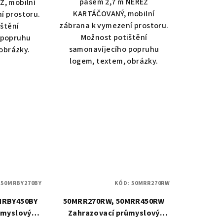
pásem 2,7 m NEREZ
Z, mobilní
KARTÁČOVANÝ, mobilní
í prostoru.
zábrana k vymezení prostoru.
štění
Možnost potištění
 popruhu
samonavíjecího popruhu
obrázky.
logem, textem, obrázky.
:
50MRBY270BY
KÓD:
50MRR270RW
MRBY450BY
50MRR270RW, 50MRR450RW
ůmyslový
Zahrazovací průmyslový