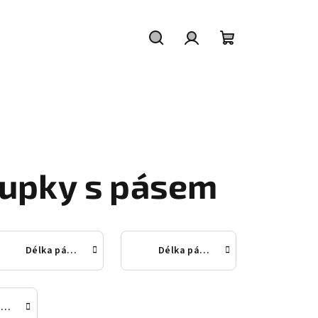
Hledat
Přihlášení
Nákupní
košík
oupky s pásem
Délka pásu 9,0m
Délka pásu 7,7m
Délka pásu 10,0m