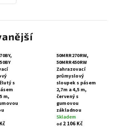
anější
70BY,
50MRR270RW,
50BY
50MRR450RW
vací
Zahrazovací
ový
průmyslový
žlutý s
sloupek s pásem
 pásem
2,7m a 4,5 m,
,5 m,
červený s
gumovou
gumovou
ou
základnou
Skladem
 Kč
2 106 Kč
od