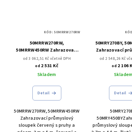
KÓD:
50MRRW270RW
KÓ
50MRRW270RW,
50MRY270BY, 50
50MRRW450RW Zahrazovací
Zahrazovací pr
průmyslový sloupek červený
sloupek s pásem 
od 3 062,51 Kč včetně DPH
od 2 548,26 Kč v
s pruhy a pásem 2,7m a 4,5 m,
m, žlutý s g
2 531 Kč
2 106 
od
od
červený s gumovou
základn
Skladem
Sklade
základnou
Detail
Detail
50MRRW270RW, 50MRRW450RW
50MRY270
Zahrazovací průmyslový
50MRY450BYZah
sloupek červený s pruhy a
průmyslový sloup