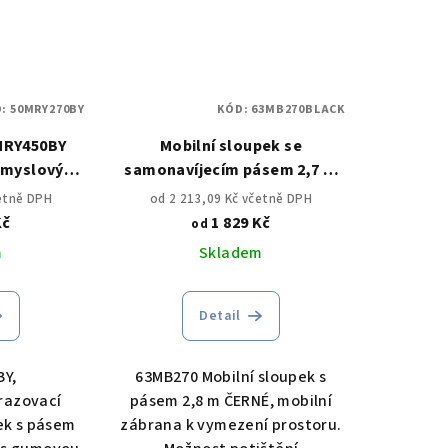
D:
50MRY270BY
KÓD:
63MB270BLACK
MRY450BY
Mobilní sloupek se
ůmyslový
samonavíjecím pásem 2,7 m
2,7m a 4,5
ČERNÝ
četně DPH
od 2 213,09 Kč včetně DPH
umovou
Kč
1 829 Kč
od
ou
m
Skladem
Detail
BY,
63MB270 Mobilní sloupek s
razovací
pásem 2,8 m ČERNÉ, mobilní
ek s pásem
zábrana k vymezení prostoru.