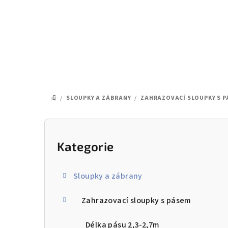
Přejít
na
obsah
/
SLOUPKY A ZÁBRANY
/
ZAHRAZOVACÍ SLOUPKY S 
DOMŮ
P
o
Kategorie
Přeskočit
kategorie
s
Sloupky a zábrany
t
Zahrazovací sloupky s pásem
r
a
Délka pásu 2,3-2,7m