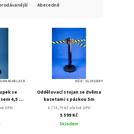
prodávanější
Abecedně
:
50M450BLACK
KÓD:
SL2K5BBY
upek se
Oddělovací stojan se dvěma
ásem 4,5 m
kazetami s páskou 5m
tně DPH
6 774,79 Kč včetně DPH
č
5 599 Kč
m
Skladem