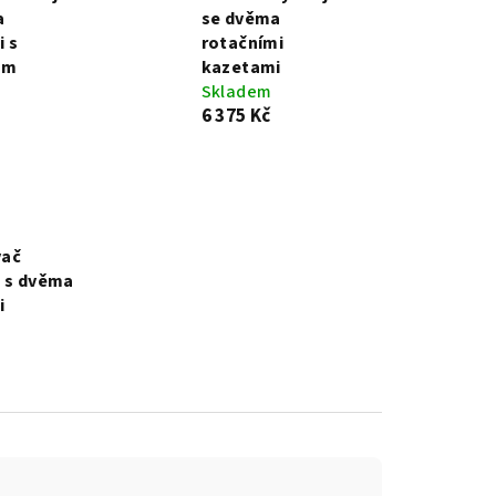
a
se dvěma
 s
rotačními
5m
kazetami
Skladem
6 375 Kč
ač
 s dvěma
i