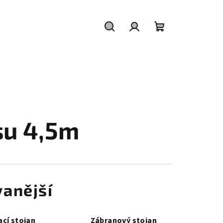
Hledat
Přihlášení
Nákupní
košík
su 4,5m
anější
cí stojan
Zábranový stojan