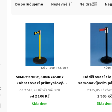
Doporučujeme
Nejlevnější
Nejdražší
Nej
a
z
V
e
ý
n
p
í
i
p
s
r
KÓD:
50MRY270BY
KÓD
p
o
50MRY270BY, 50MRY450BY
Oddělovací slo
r
d
Zahrazovací průmyslový
samonavíjecím p
o
č
sloupek s pásem 2,7m a 4,5
LAK
u
od 2 548,26 Kč včetně DPH
2 305,05 Kč vče
m, žlutý s gumovou
2 106 Kč
1 905 K
od
d
k
základnou
Sklade
Skladem
u
t