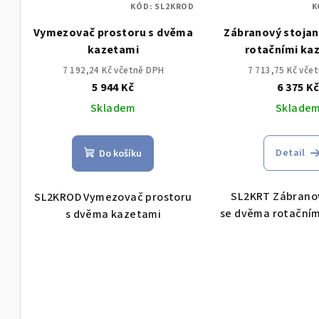
KÓD:
SL2KROD
K
Vymezovač prostoru s dvěma
Zábranový stoja
kazetami
rotačními ka
7 192,24 Kč včetně DPH
7 713,75 Kč vče
5 944 Kč
6 375 K
Skladem
Sklade
Detail
Do košíku
SL2KRT Zábranov
SL2KROD Vymezovač prostoru
se dvěma rotačním
s dvěma kazetami