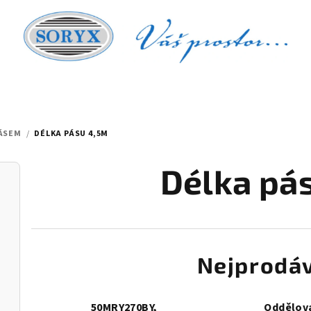
PÁSEM
/
DÉLKA PÁSU 4,5M
Délka pá
Nejprodáv
50MRY270BY,
Oddělova