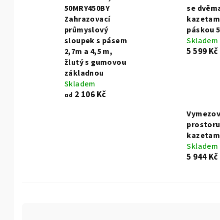
50MRY450BY
se dvěm
Zahrazovací
kazetami
průmyslový
páskou 
sloupek s pásem
Skladem
5 599 Kč
2,7m a 4,5 m,
žlutý s gumovou
základnou
Skladem
2 106 Kč
od
Vymezov
prostoru
kazetam
Skladem
5 944 Kč
Ř