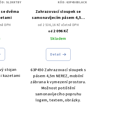
ÓD:
SL2KRTBY
KÓD:
63P450BLACK
n se dvěma
Zahrazovací sloupek se
zetami
samonavíjecím pásem 4,5m
NEREZ
tně DPH
od 2 536,16 Kč včetně DPH
č
2 096 Kč
od
m
Skladem
Detail
ý stojan
63P450 Zahrazovací sloupek s
i kazetami
pásem 4,5m NEREZ, mobilní
zábrana k vymezení prostoru.
Možnost potištění
samonavíjecího popruhu
logem, textem, obrázky.