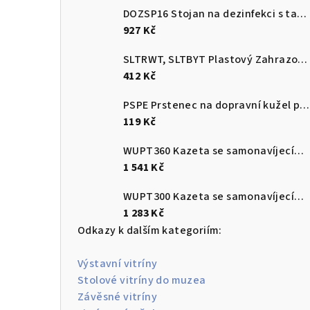
DOZSP16 Stojan na dezinfekci s tabulkou na instrukci
927 Kč
SLTRWT, SLTBYT Plastový Zahrazovací sloupek červenobílý a černožlutý s plnitelnou základnou
412 Kč
PSPE Prstenec na dopravní kužel pro upevnění plastového řetězu
119 Kč
WUPT360 Kazeta se samonavíjecím pásem 3,6m s brzdou a protikusem
1 541 Kč
WUPT300 Kazeta se samonavíjecím pásem 3 m s brzdou a protikusem
1 283 Kč
Odkazy k dalším kategoriím:
Výstavní vitríny
Stolové vitríny do muzea
Závěsné vitríny