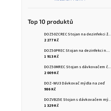
Top 10 produktů
DOZ50ZCREC Stojan na dezinfekci 
2 277 Kč
DOZ50PREC Stojan na dezinfekci nerez leštěný
1 913 Kč
DOZ50MREC Stojan s dávkovače
2 009 Kč
DOZ-WU3 Dávkovač mýdla na zeď
986 Kč
DOZVB25E Stojan s dávkova
1 329 Kč