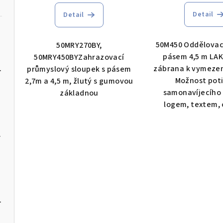
k
ů
Detail
Detail
t
50M450 Oddělovací
50MRY270BY,
ů
pásem 4,5 m LAK
50MRY450BYZahrazovací
zábrana k vymezen
žlutočerný
průmyslový sloupek s pásem
Možnost poti
2,7m a 4,5 m, žlutý s gumovou
samonavíjecího
základnou
logem, textem, 
m černý
čem mýdla