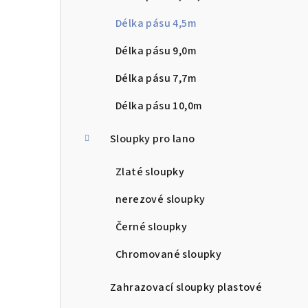
n
Délka pásu 4,5m
n
Délka pásu 9,0m
í
Délka pásu 7,7m
p
Délka pásu 10,0m
a
Sloupky pro lano
n
Zlaté sloupky
e
l
nerezové sloupky
Černé sloupky
Chromované sloupky
Zahrazovací sloupky plastové