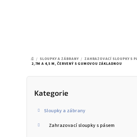
Přejít
na
obsah
/
SLOUPKY A ZÁBRANY
/
ZAHRAZOVACÍ SLOUPKY S 
DOMŮ
2,7M A 4,5 M, ČERVENÝ S GUMOVOU ZÁKLADNOU
P
o
Kategorie
Přeskočit
kategorie
s
Sloupky a zábrany
t
Zahrazovací sloupky s pásem
r