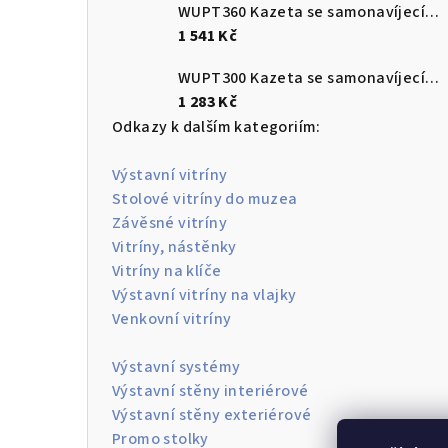
WUPT360 Kazeta se samonavíjecím pásem 3,6m s brzdou a protikusem
1 541 Kč
WUPT300 Kazeta se samonavíjecím pásem 3 m s brzdou a protikusem
1 283 Kč
Odkazy k dalším kategoriím:
Výstavní vitríny
Stolové vitríny do muzea
Závěsné vitríny
Vitríny, nástěnky
Vitríny na klíče
Výstavní vitríny na vlajky
Venkovní vitríny
Výstavní systémy
Výstavní stěny interiérové
Výstavní stěny exteriérové
Promo stolky