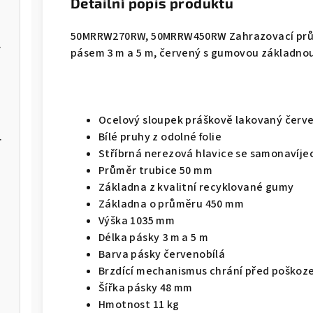
Detailní popis produktu
50MRRW270RW, 50MRRW450RW Zahrazovací průmy
m černý
pásem 3 m a 5 m, červený s gumovou základno
Ocelový sloupek práškově lakovaný červ
čem mýdla
Bílé pruhy z odolné folie
Stříbrná nerezová hlavice se samonavíj
Průměr trubice 50 mm
Základna z kvalitní recyklované gumy
Základna o průměru 450 mm
Výška 1035 mm
Délka pásky 3 m a 5 m
Barva pásky červenobílá
Brzdící mechanismus chrání před poškoz
Šířka pásky 48 mm
Hmotnost 11 kg