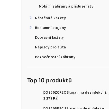
Mobilní zábrany a příslušenství
Nástěnné kazety
Reklamní stojany
Dopravní kužely
Nájezdy pro auta
Bezpečnostní zábrany
Top 10 produktů
DOZ50ZCREC Stojan na dezinfekci 
2 277 Kč
DOZ50PREC Stojan na dezinfekci nerez leštěný