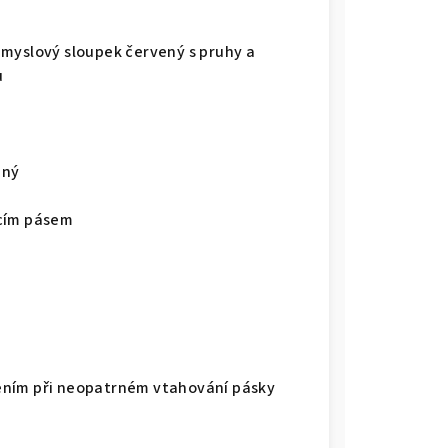
slový sloupek červený s pruhy a
u
ený
ecím pásem
ením při neopatrném vtahování pásky