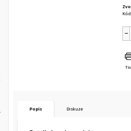
cen
Zvo
Kód
−
Ti
Popis
Diskuze
žlutočerný