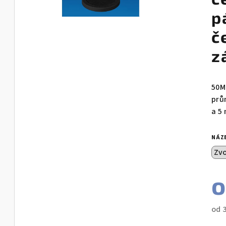
p
č
z
50M
prů
a 5
NÁZ
od
Měr