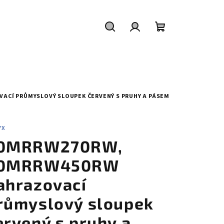
Hledat
Přihlášení
Nákupní
košík
ACÍ PRŮMYSLOVÝ SLOUPEK ČERVENÝ S PRUHY A PÁSEM
YX
0MRRW270RW,
0MRRW450RW
ahrazovací
růmyslový sloupek
ervený s pruhy a