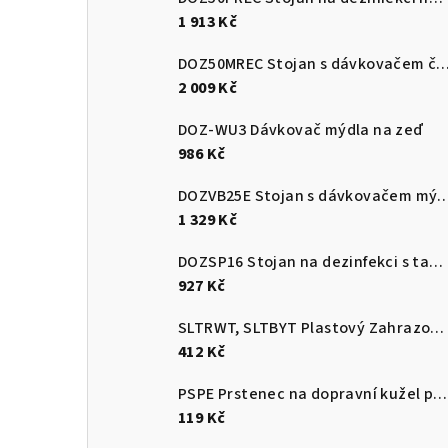
1 913 Kč
DOZ50MREC Stojan s dávkovače
2 009 Kč
DOZ-WU3 Dávkovač mýdla na zeď
986 Kč
DOZVB25E Stojan s dávkova
1 329 Kč
DOZSP16 Stojan na dezinfekci s tabulkou na instrukci
927 Kč
SLTRWT, SLTBYT Plastový Zahrazovací sloupek červenobílý a černožlutý s plnitelnou základnou
412 Kč
PSPE Prstenec na dopravní kužel pro upevnění plastového řetězu
119 Kč