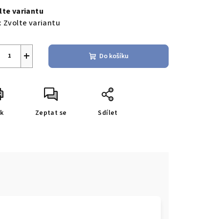
a:
lte variantu
:
Zvolte variantu
+
Do košíku
sk
Zeptat se
Sdílet