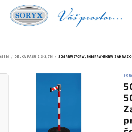
PÁSEM
/
DÉLKA PÁSU 2,3-2,7M
/
50MRRW270RW, 50MRRW450RW ZAHRAZOV
SOR
5
5
Z
p
č