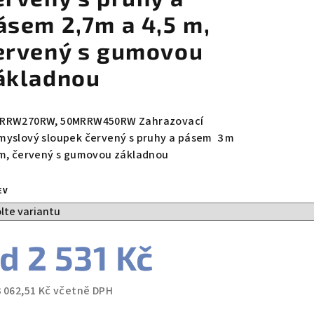
ásem 2,7m a 4,5 m,
ervený s gumovou
ákladnou
RRW270RW, 50MRRW450RW Zahrazovací
myslový sloupek červený s pruhy a pásem 3 m
 m, červený s gumovou základnou
EV
od
2 531 Kč
3 062,51 Kč
včetně DPH
ná