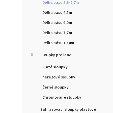
a
Délka pásu 2,3-2,7m
n
Délka pásu 4,5m
n
Délka pásu 9,0m
í
Délka pásu 7,7m
p
Délka pásu 10,0m
a
Sloupky pro lano
n
Zlaté sloupky
e
l
nerezové sloupky
Černé sloupky
Chromované sloupky
Zahrazovací sloupky plastové