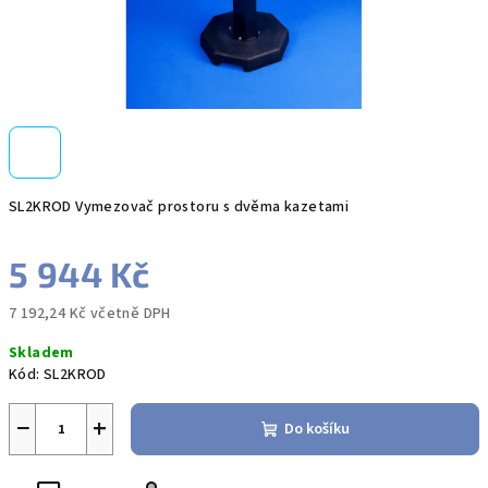
SL2KROD Vymezovač prostoru s dvěma kazetami
5 944 Kč
7 192,24 Kč včetně DPH
Měrná
Skladem
cena:
Kód:
SL2KROD
−
+
Do košíku