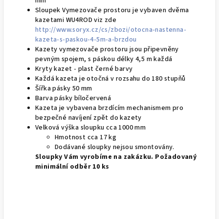
mm
Sloupek Vymezovače prostoru je vybaven dvěma
kazetami WU4ROD viz zde
http://www.soryx.cz/cs/zbozi/otocna-nastenna-
kazeta-s-paskou-4-5m-a-brzdou
Kazety vymezovače prostoru jsou připevněny
pevným spojem, s páskou délky 4,5 m každá
Kryty kazet - plast černé barvy
Každá kazeta je otočná v rozsahu do 180 stupňů
Šířka pásky 50 mm
Barva pásky bíločervená
Kazeta je vybavena brzdícím mechanismem pro
bezpečné navíjení zpět do kazety
Velková výška sloupku cca 1000 mm
Hmotnost cca 17 kg
Dodávané sloupky nejsou smontovány.
Sloupky Vám vyrobíme na zakázku. Požadovaný
minimální odběr 10 ks