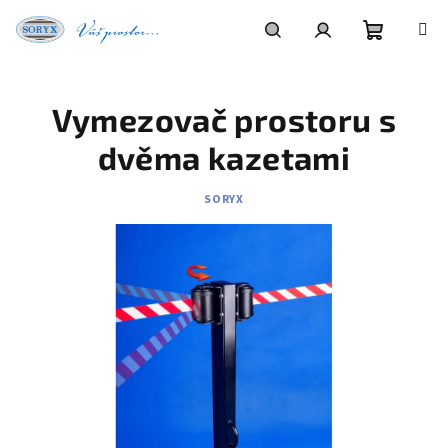
Přejít
na
obsah
Nákupní
Hledat
Přihlášení
Vymezovač prostoru s
košík
dvěma kazetami
SORYX