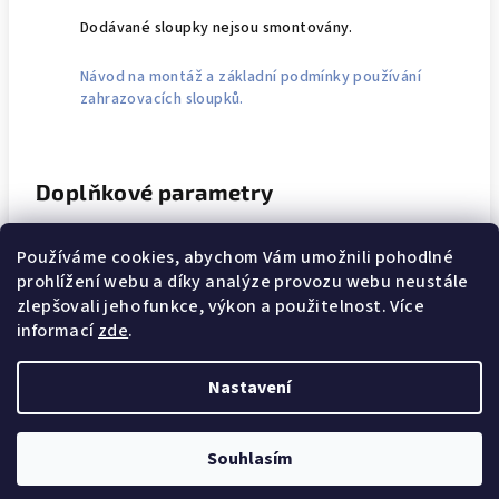
Dodávané sloupky nejsou smontovány.
Návod na montáž a základní podmínky používání
zahrazovacích sloupků.
Doplňkové parametry
Kategorie
:
Délka pásu 4,5m
Používáme cookies, abychom Vám umožnili pohodlné
prohlížení webu a díky analýze provozu webu neustále
Záruka
:
24
zlepšovali jeho funkce, výkon a použitelnost. Více
informací
zde
.
Hmotnost
:
17 kg
Nastavení
Z
Copyright 2026
Soryx
. Všechna práva vyhrazena.
á
Souhlasím
p
Vytvořil Shoptet