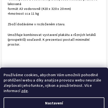
lakovaná
formát A3 vodorovně (420 x 320 x 20 mm)
•hmotnost cca 11 kg
Zboží dodáváme v rozloženém stavu.
Umožňuje kombinovat vystavení plakátu a různých letáků
(prospektů) současně. K prezentaci postačí minimální
prostor.
Doplňkové parametry
Používáme cookies, abychom Vám umožnili pohodlné
prohlížení webu a díky analýze provozu webu neustále
Kategorie
:
Stojany na plakáty a letáky
zlepšovali jeho funkce, výkon a použitelnost. Více
informací
zde
.
Záruka
:
24
Nastavení