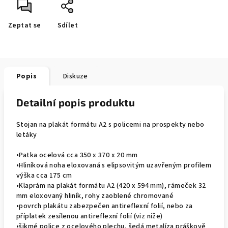
Zeptat se
Sdílet
Popis
Diskuze
Detailní popis produktu
Stojan na plakát formátu A2 s policemi na prospekty nebo
letáky
•Patka ocelová cca 350 x 370 x 20 mm
•Hliníková noha eloxovaná s elipsovitým uzavřeným profilem
výška cca 175 cm
•Klaprám na plakát formátu A2 (420 x 594 mm), rámeček 32
mm eloxovaný hliník, rohy zaoblené chromované
•povrch plakátu zabezpečen antireflexní folií, nebo za
příplatek zesílenou antireflexní folií (viz níže)
•šikmé police z ocelového plechu, šedá metalíza práškově