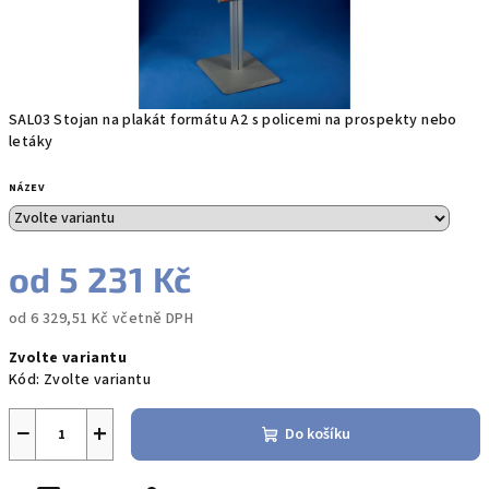
SAL03 Stojan na plakát formátu A2 s policemi na prospekty nebo
letáky
NÁZEV
od
5 231 Kč
od
6 329,51 Kč
včetně DPH
Měrná
Zvolte variantu
cena:
Kód:
Zvolte variantu
−
+
Do košíku