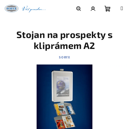
Přejít
na
obsah
Nákupní
Hledat
Přihlášení
Stojan na prospekty s
košík
kliprámem A2
SORYX