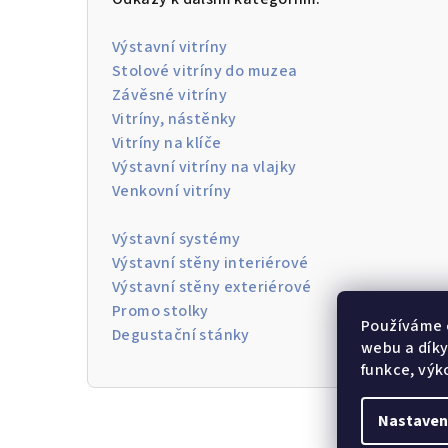
Výstavní vitríny
Stolové vitríny do muzea
Závěsné vitríny
Vitríny, nástěnky
Vitríny na klíče
Výstavní vitríny na vlajky
Venkovní vitríny
Výstavní systémy
Výstavní stěny interiérové
Výstavní stěny exteriérové
Promo stolky
Používáme 
Degustační stánky
webu a díky
funkce, výk
Nastaven
Z