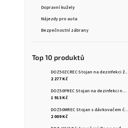
Dopravní kužely
Nájezdy pro auta
Bezpečnostní zábrany
Top 10 produktů
DOZ50ZCREC Stojan na dezinfekci 
2 277 Kč
DOZ50PREC Stojan na dezinfekci nerez leštěný
1 913 Kč
DOZ50MREC Stojan s dávkovače
2 009 Kč