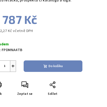
tu letáčků, prospektů či katalogů a loga.
 787 Kč
72,27 Kč včetně DPH
ná
a:
adem
:
FPDMNA4TB
+
Do košíku
sk
Zeptat se
Sdílet