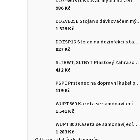
DOZ-WU3 Dávkovač mýdla na zeď
986 Kč
DOZVB25E Stojan s dávkova
1 329 Kč
DOZSP16 Stojan na dezinfekci s tabulkou na instrukci
927 Kč
SLTRWT, SLTBYT Plastový Zahrazovací sloupek červenobílý a černožlutý s plnitelnou základnou
412 Kč
PSPE Prstenec na dopravní kužel pro upevnění plastového řetězu
119 Kč
WUPT360 Kazeta se samonavíjecím pásem 3,6m s brzdou a protikusem
1 541 Kč
WUPT300 Kazeta se samonavíjecím pásem 3 m s brzdou a protikusem
1 283 Kč
Odkazy k dalším kategoriím: