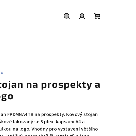
Hledat
Přihlášení
Nákupní
košík
YX
tojan na prospekty a
ogo
jan FPDMNA4TB na prospekty. Kovový stojan
škově lakovaný se 3 plexi kapsami A4 a
ulkou na logo. Vhodny pro vystavení většího