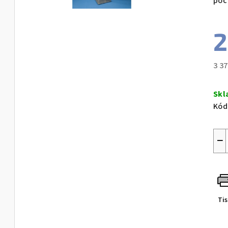
poč
2
3 3
Měr
cen
Skl
Kód
−
Ti