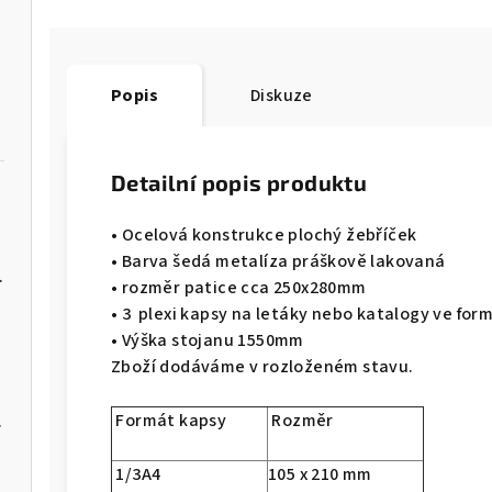
Popis
Diskuze
Detailní popis produktu
• Ocelová konstrukce plochý žebříček
• Barva šedá metalíza práškově lakovaná
žlutočerný
• rozměr patice cca 250x280mm
• 3 plexi kapsy na letáky nebo katalogy ve for
• Výška stojanu 1550mm
Zboží dodáváme v rozloženém stavu.
Formát kapsy
Rozměr
m černý
1/3A4
105 x 210 mm