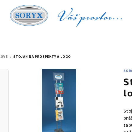
KOVÉ
/
STOJAN NA PROSPEKTY A LOGO
SOR
S
l
Sto
prá
tab