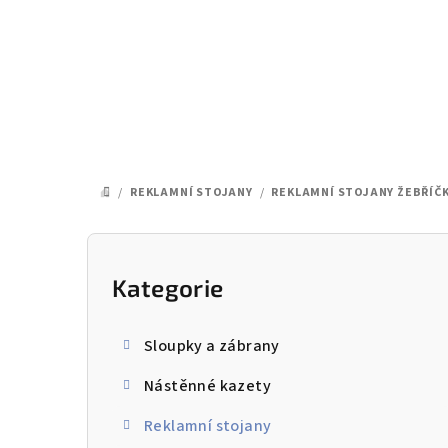
Přejít
na
obsah
/
REKLAMNÍ STOJANY
/
REKLAMNÍ STOJANY ŽEBŘÍČ
DOMŮ
P
o
Kategorie
Přeskočit
kategorie
s
Sloupky a zábrany
t
Nástěnné kazety
r
Reklamní stojany
a