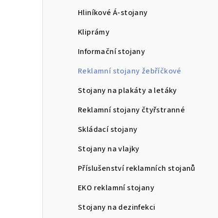
n
Hliníkové Á-stojany
n
Kliprámy
í
Informační stojany
p
Reklamní stojany žebříčkové
a
Stojany na plakáty a letáky
n
Reklamní stojany čtyřstranné
e
Skládací stojany
l
Stojany na vlajky
Příslušenství reklamních stojanů
EKO reklamní stojany
Stojany na dezinfekci