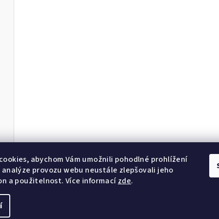
cookies, abychom Vám umožnili pohodlné prohlížení
 analýze provozu webu neustále zlepšovali jeho
on a použitelnost. Více informací
zde
.
í
Copyright 2026
So