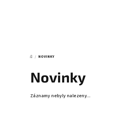
Přejít
na
obsah
/
NOVINKY
DOMŮ
Novinky
Záznamy nebyly nalezeny...
Z
á