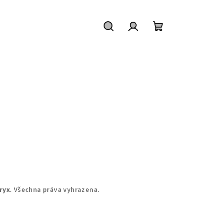
Hledat
Přihlášení
Nákupní
košík
ryx
. Všechna práva vyhrazena.