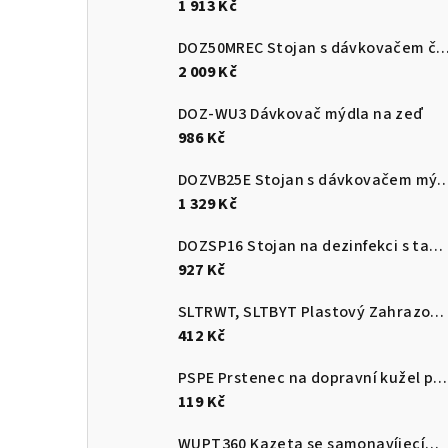
1 913 Kč
DOZ50MREC Stojan s dávkovače
2 009 Kč
DOZ-WU3 Dávkovač mýdla na zeď
986 Kč
DOZVB25E Stojan s dávkova
1 329 Kč
DOZSP16 Stojan na dezinfekci s tabulkou na instrukci
927 Kč
SLTRWT, SLTBYT Plastový Zahrazovací sloupek červenobílý a černožlutý s plnitelnou základnou
412 Kč
PSPE Prstenec na dopravní kužel pro upevnění plastového řetězu
119 Kč
WUPT360 Kazeta se samonavíjecím pásem 3,6m s brzdou a protikusem