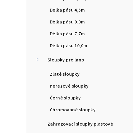
n
Délka pásu 4,5m
n
Délka pásu 9,0m
í
Délka pásu 7,7m
p
Délka pásu 10,0m
a
Sloupky pro lano
n
Zlaté sloupky
e
l
nerezové sloupky
Černé sloupky
Chromované sloupky
Zahrazovací sloupky plastové