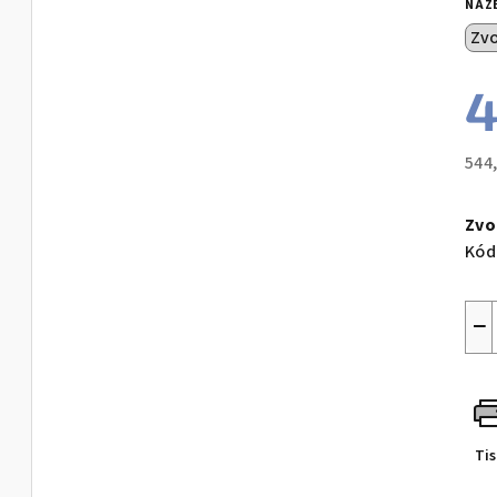
NÁZ
4
544
Měr
cen
Zvo
Kód
−
Ti