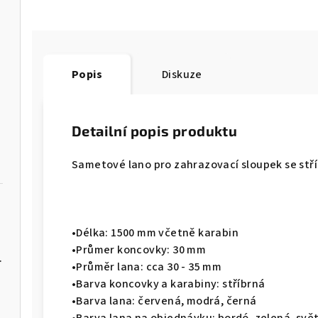
Popis
Diskuze
Detailní popis produktu
Sametové lano pro zahrazovací sloupek se stř
•Délka: 1500 mm včetně karabin
•Průmer koncovky: 30 mm
žlutočerný
•Průměr lana: cca 30 - 35 mm
•Barva koncovky a karabiny: stříbrná
•Barva lana: červená, modrá, černá
•Barva lana na objednávku: bordó, zelená, sv