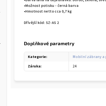
•Možnost potisku - černá barva
m černý
•Hmotnost netto cca 0,7 kg
Dřívější kód: SZ-AS 2
čem mýdla
Doplňkové parametry
Kategorie
:
Mobilní zábrany a 
Záruka
:
24