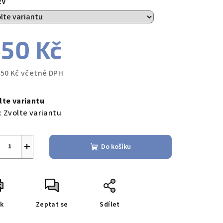
EV
50 Kč
,50 Kč včetně DPH
ná
a:
lte variantu
:
Zvolte variantu
+
Do košíku
sk
Zeptat se
Sdílet