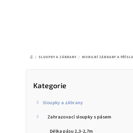
Přejít
na
obsah
/
SLOUPKY A ZÁBRANY
/
MOBILNÍ ZÁBRANY A PŘÍSL
DOMŮ
P
o
Kategorie
Přeskočit
kategorie
s
Sloupky a zábrany
t
Zahrazovací sloupky s pásem
r
a
Délka pásu 2,3-2,7m