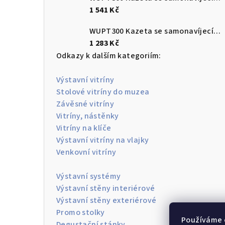
1 541 Kč
WUPT300 Kazeta se samonavíjecím pásem 3 m s brzdou a protikusem
1 283 Kč
Odkazy k dalším kategoriím:
Výstavní vitríny
Stolové vitríny do muzea
Závěsné vitríny
Vitríny, nástěnky
Vitríny na klíče
Výstavní vitríny na vlajky
Venkovní vitríny
Výstavní systémy
Výstavní stěny interiérové
Výstavní stěny exteriérové
Promo stolky
Používáme 
Degustační stánky