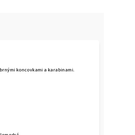
íbrnými koncovkami a karabinami.
ětlemodrá