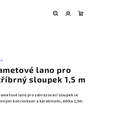
Hledat
Přihlášení
Nákupní
košík
YX
ametové lano pro
tříbrný sloupek 1,5 m
Sametové lano pro zahrazovací sloupek se
íbrnými koncovkami a karabinami, délka 1,5m.