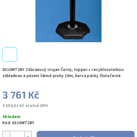
6310MT2BY Zábranový stojan Černý, topper s recyklovatelnou
základnou a pásem šikmé pruhy 10m, barva pásky žlutočerná
3 761 Kč
4 550,81 Kč včetně DPH
Měrná
Skladem
cena:
Kód:
6310MT2BY