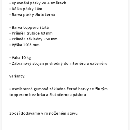
• Upevnění pásky ve 4 směrech
• Délka pásky 10m
• Barva pásky žlutočerná
• Barva topperu žlutá
• Průměr trubice 63 mm
• Průměr základny 350 mm
• Výška 1035 mm
• Váha 10 kg
• Zábranový stojan je vhodný do interiéru a exteriéru
Varianty:
• osmihranná gumová základna černé barvy se žlutým
topperem bez krku a žlutočernou páskou
Zboží dodáváme v rozloženém stavu.