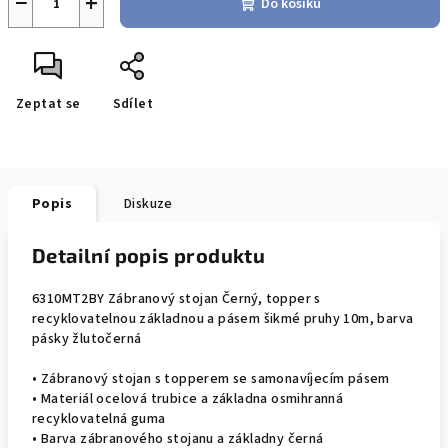
−
+
Do košíku
Zeptat se
Sdílet
Popis
Diskuze
Detailní popis produktu
6310MT2BY Zábranový stojan Černý, topper s
recyklovatelnou základnou a pásem šikmé pruhy 10m, barva
pásky žlutočerná
• Zábranový stojan s topperem se samonavíjecím pásem
• Materiál ocelová trubice a základna osmihranná
recyklovatelná guma
• Barva zábranového stojanu a základny černá