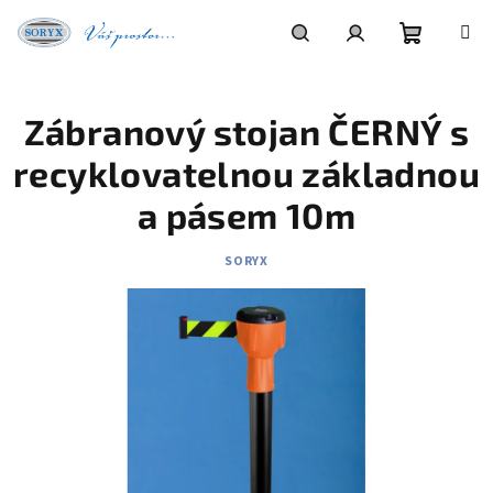
Přejít
na
obsah
Nákupní
Hledat
Přihlášení
Zábranový stojan ČERNÝ s
košík
recyklovatelnou základnou
a pásem 10m
SORYX