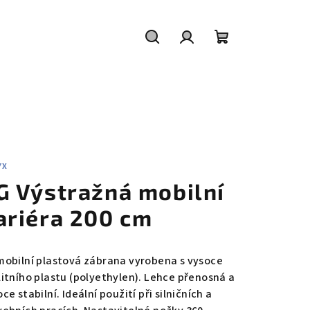
Hledat
Přihlášení
Nákupní
košík
YX
G Výstražná mobilní
ariéra 200 cm
mobilní plastová zábrana vyrobena s vysoce
litního plastu (polyethylen). Lehce přenosná a
ce stabilní. Ideální použití při silničních a