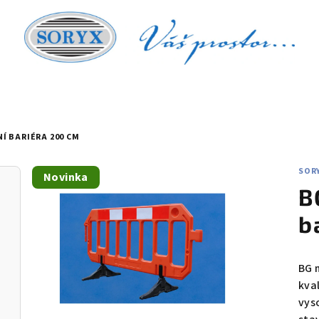
Í BARIÉRA 200 CM
SOR
Novinka
B
b
BG 
kva
vyso