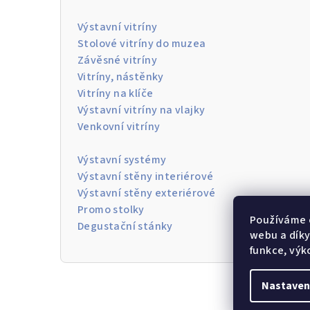
Výstavní vitríny
Stolové vitríny do muzea
Závěsné vitríny
Vitríny, nástěnky
Vitríny na klíče
Výstavní vitríny na vlajky
Venkovní vitríny
Výstavní systémy
Výstavní stěny interiérové
Výstavní stěny exteriérové
Promo stolky
Používáme 
Degustační stánky
webu a díky
funkce, výk
Nastaven
Z