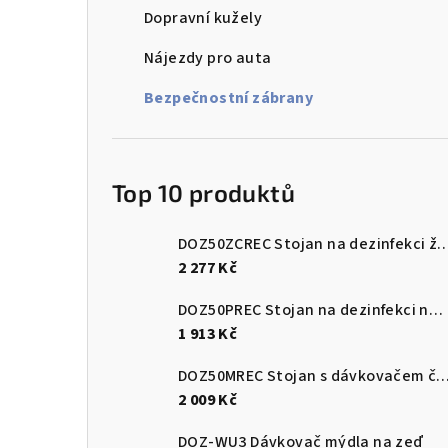
Dopravní kužely
n
Nájezdy pro auta
n
Bezpečnostní zábrany
í
p
a
Top 10 produktů
n
DOZ50ZCREC Stojan na dezinfekci 
e
2 277 Kč
l
DOZ50PREC Stojan na dezinfekci nerez leštěný
1 913 Kč
DOZ50MREC Stojan s dávkovače
2 009 Kč
DOZ-WU3 Dávkovač mýdla na zeď