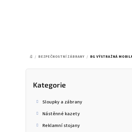
Přejít
na
obsah
/
BEZPEČNOSTNÍ ZÁBRANY
/
BG VÝSTRAŽNÁ MOBILN
DOMŮ
P
o
Kategorie
Přeskočit
kategorie
s
Sloupky a zábrany
t
Nástěnné kazety
r
Reklamní stojany
a