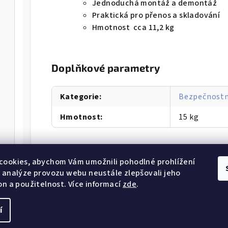
Jednoduchá montáž a demontáž
Praktická pro přenos a skladování
Hmotnost cca 11,2 kg
Doplňkové parametry
Kategorie
:
Bezpečnostn
Hmotnost
:
15 kg
cookies, abychom Vám umožnili pohodlné prohlížení
 analýze provozu webu neustále zlepšovali jeho
on a použitelnost. Více informací
zde
.
í
Copyright 2026
So