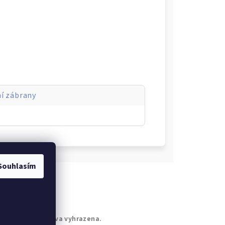
í zábrany
Souhlasím
ryx
. Všechna práva vyhrazena.