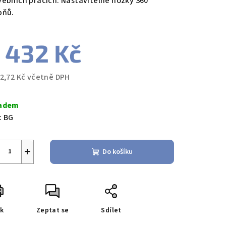
vebních pracích. Nastavitelné nožky 360
pňů.
 432 Kč
42,72 Kč včetně DPH
ná
a:
adem
:
BG
+
Do košíku
sk
Zeptat se
Sdílet