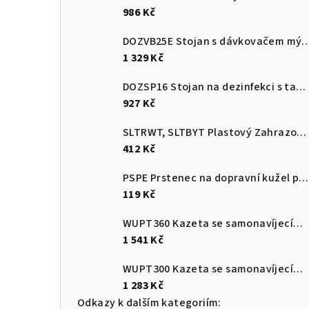
986 Kč
DOZVB25E Stojan s dávkova
1 329 Kč
DOZSP16 Stojan na dezinfekci s tabulkou na instrukci
927 Kč
SLTRWT, SLTBYT Plastový Zahrazovací sloupek červenobílý a černožlutý s plnitelnou základnou
412 Kč
PSPE Prstenec na dopravní kužel pro upevnění plastového řetězu
119 Kč
WUPT360 Kazeta se samonavíjecím pásem 3,6m s brzdou a protikusem
1 541 Kč
WUPT300 Kazeta se samonavíjecím pásem 3 m s brzdou a protikusem
1 283 Kč
Odkazy k dalším kategoriím: