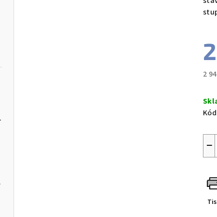
sta
stu
2
2 9
Měr
cen
Skl
Kód
žlutočerný
−
m černý
Ti